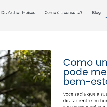
Dr. Arthur Moises
Como é a consulta?
Blog
Como um
pode mel
bem-est
Você sabia que a su
diretamente seu hu